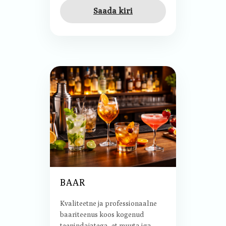
Saada kiri
BAAR
Kvaliteetne ja professionaalne
baariteenus koos kogenud
teenindajatega, et muuta iga