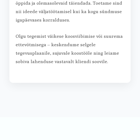
õppida ja olemasolevaid täiendada. Toetame sind
nii ideede väljatöötamisel kui ka kogu sündmuse
igapäevases korralduses.
Olgu tegemist väikese koosviibimise või suurema
ettevõtmisega – keskendume selgele
tegevusplaanile, sujuvale koostööle ning leiame
sobiva lahenduse vastavalt kliendi soovile.